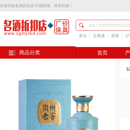
欢迎光临
名酒折扣店-中国的酒，世界的酒！
名
酒
折
扣
茅台
五粮液
原浆
泸
店-
中
国
商品分类
首页
的
酒，
世
5
界
的
酒