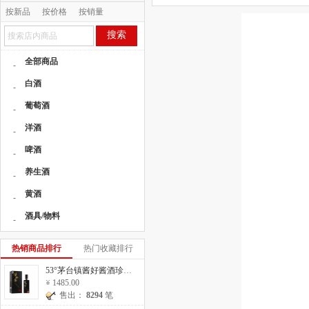
按新品
按价格
按销量
按人气
搜索
全部商品
-
白酒
-
葡萄酒
-
洋酒
-
啤酒
-
养生酒
-
黄酒
-
酒具/物料
-
热销商品排行
热门收藏排行
53°茅台镇酱好酱酒珍藏20 500ml
1485.00
售出：
8294
笔