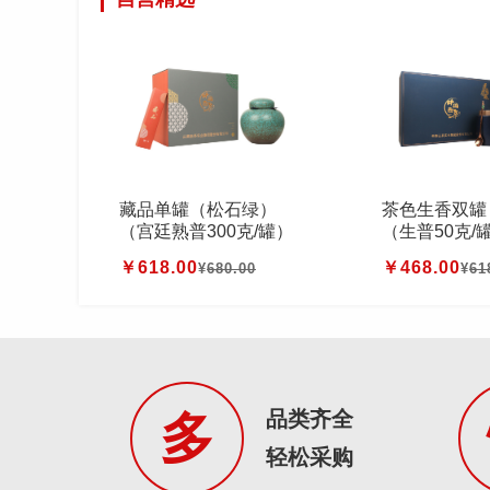
藏品单罐（松石绿）
茶色生香双罐
（宫廷熟普300克/罐）
（生普50克/罐
件
￥618.00
￥468.00
¥
680.00
¥
61
品类齐全
多
轻松采购