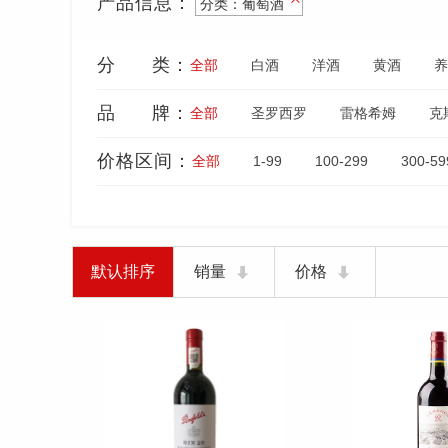
产品信息：
分类：葡萄酒
分 类：
全部
白酒
洋酒
黄酒
养
品 牌：
全部
圣罗西罗
雷格希姆
克
月桂女神
菲宝梵斯
玫瑰
1
价格区间：
全部
1-99
100-299
300-59
张裕
舒特家族
有鱼
长城
默认排序
销量
价格