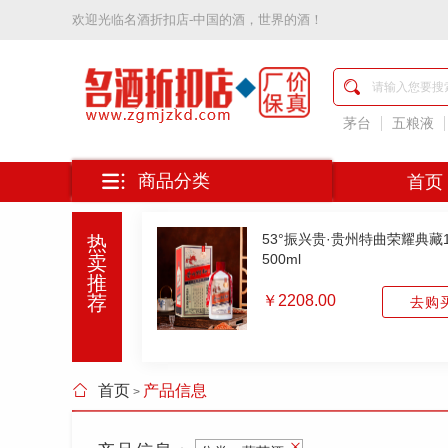
欢迎光临
名酒折扣店-中国的酒，世界的酒！
名
酒
折
扣
茅台
五粮液
店-
中
国
商品分类
首页
的
酒，
世
53°振兴贵·贵州特曲荣耀典藏
热
界
500ml
卖
的
推
酒
荐
￥2208.00
去购
首页
产品信息
>