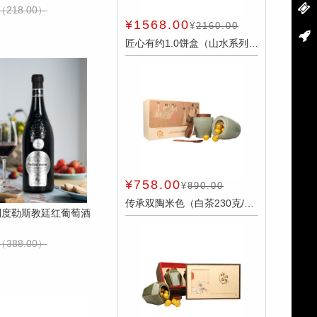
（218.00）
¥1568.00
¥
2160.00
匠心有约1.0饼盒（山水系列冰岛生茶357克） 件
¥758.00
¥
890.00
传承双陶米色（白茶230克/罐+昔归生普230克/罐） 件
大利度勒斯教廷红葡萄酒
（388.00）