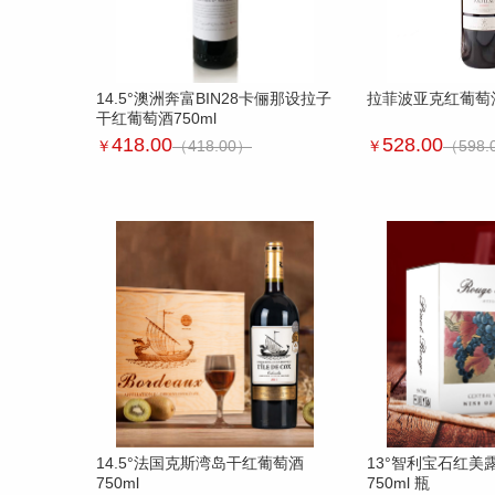
14.5°澳洲奔富BIN28卡俪那设拉子
拉菲波亚克红葡萄酒 
干红葡萄酒750ml
418.00
528.00
￥
（418.00）
￥
（598.
14.5°法国克斯湾岛干红葡萄酒
13°智利宝石红美
750ml
750ml 瓶