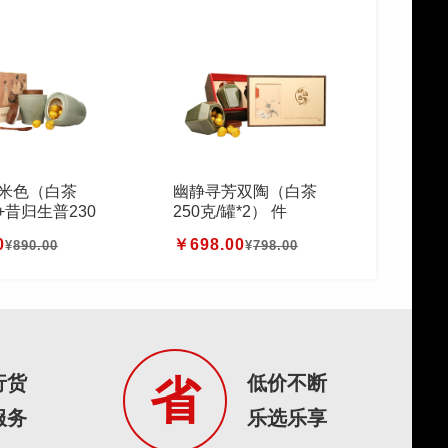
米色（白茶
幽静寻芳双陶（白茶
罐+昔归生普230
250克/罐*2） 件
件
0
￥698.00
¥
890.00
¥
798.00
行货
低价不断
省
服务
乐选乐享