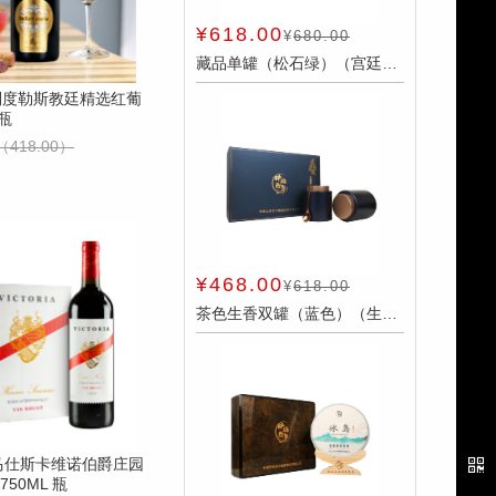
¥618.00
¥
680.00
藏品单罐（松石绿）（宫廷熟普300克/罐） 件
大利度勒斯教廷精选红葡
 瓶
（418.00）
¥468.00
¥
618.00
茶色生香双罐（蓝色）（生普50克/罐*2） 件
爱马仕斯卡维诺伯爵庄园
50ML 瓶