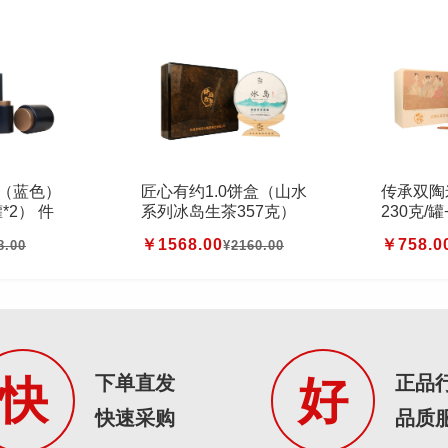
（蓝色）
匠心有约1.0饼盒（山水
传承双陶
*2） 件
系列冰岛生茶357克）
230克/
件
克/罐） 
￥1568.00
￥758.0
8.00
¥
2160.00
下单直发
正品
快
好
快速采购
品质