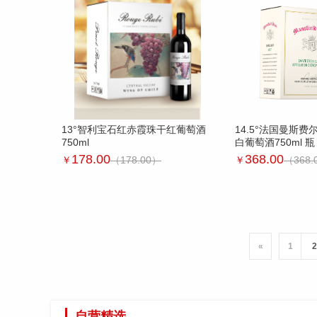
13°智利宝石红赤霞珠干红葡萄酒
14.5°法国曼斯
750ml
白葡萄酒750ml 瓶
178.00
368.00
￥
（178.00）
￥
（368.
«
1
2
自营精选