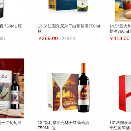
750ML 瓶
13.5°法国奔尼尔干白葡萄酒750ml
14.5°意
瓶
萄酒750ml
289.00
418.00
00）
￥
（289.00）
￥
露干红葡萄酒
13°智利华治克林干红葡萄酒
13°法国
750ML 瓶
干红葡萄酒 7