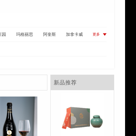
庄园
玛格丽思
阿奎斯
加拿卡威
更多
鼎
拉图兰爵
皇马3
特奥多特
新品推荐