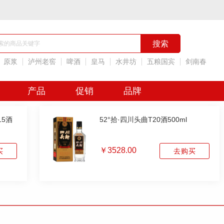
原浆
泸州老窖
啤酒
皇马
水井坊
五粮国宾
剑南春
产品
促销
品牌
15酒
52°拾·四川头曲T20酒500ml
￥3528.00
买
去购买