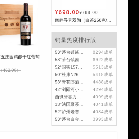
¥698.00
¥
798.00
幽静寻芳双陶（白茶250克/罐*2） 件
销量热度排行版
53°茅台镇酱好酱酒珍藏20 500ml
8294成单
国第五庄园精酿干红葡萄
53°茅台镇酱好酱酒珍藏10 500ml
6922成单
52°国窖1573 500ml 瓶
5513成单
（462.00）
50°杜康N26（财运）475ml 瓶
5418成单
53°青花郎酒（2020版）500ml 瓶
4488成单
42°浏阳河小香坛乙亥年金猪颂礼纪念酒500ml
4294成单
西班牙喜力铁金刚5L
4099成单
13°法国聚慕上将特酿干红葡萄酒750ml 瓶
4041成单
52°泸州老窖泸州醇醇酿9 500ml 瓶
4034成单
53°茅台白金迎宾酒商务酱酒（黑）500ml 瓶
3993成单