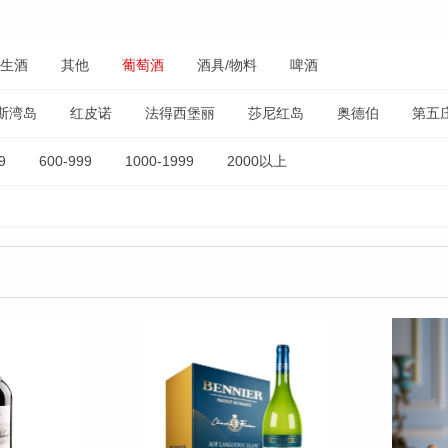
生酒
其他
葡萄酒
酒具/物料
啤酒
斯湾岛
红皮诺
法得西堡丽
莎尼红岛
奥德伯
第五
2星座
拉菲酒庄
蒙特玛
奔富
御马酒庄
裕熙
奔
9
600-999
1000-1999
2000以上
圣加美图
卡梅尔伯爵
考拉
饶丽树