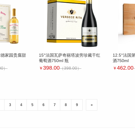
费尔德家园贵腐甜
15°法国瓦萨奇丽塔波旁珍藏干红
12.5°法
葡萄酒750ml 瓶
酒750ml
398.00
462.00
00）
￥
（398.00）
￥
3
4
5
6
7
8
9
»