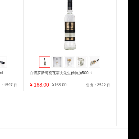
l
白俄罗斯阿克瓦蒂夫先生伏特加500ml
¥
168.00
¥
168.00
出：
1597
件
售出：
2522
件