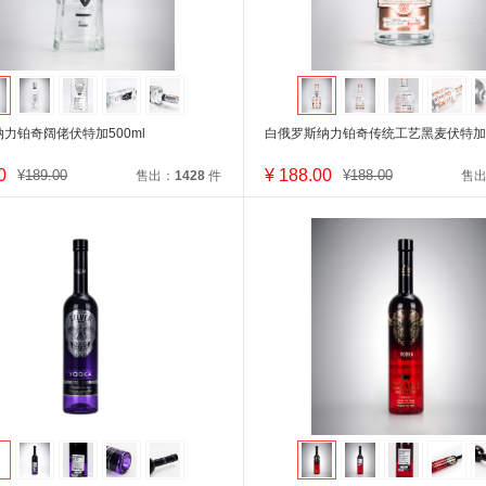
力铂奇阔佬伏特加500ml
白俄罗斯纳力铂奇传统工艺黑麦伏特加5
0
¥
188.00
¥
189.00
¥
188.00
售出：
1428
件
售