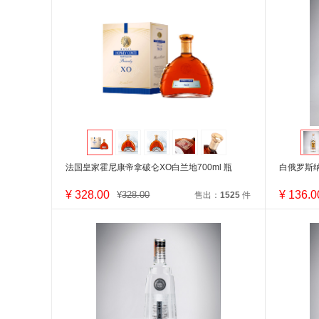
法国皇家霍尼康帝拿破仑XO白兰地700ml 瓶
白俄罗斯纳
¥
328.00
¥
136.0
¥
328.00
售出：
1525
件