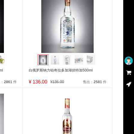
l
白俄罗斯纳力铂奇拉多加湖伏特加500ml
未登录
¥
136.00
¥
136.00
出：
2861
件
售出：
2581
件