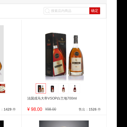
确定
法国戎马大帝VSOP白兰地700ml
¥
98.00
¥
98.00
出：
1429
件
售出：
1526
件