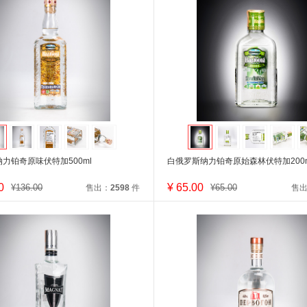
力铂奇原味伏特加500ml
白俄罗斯纳力铂奇原始森林伏特加200m
0
¥
65.00
¥
136.00
¥
65.00
售出：
2598
件
售