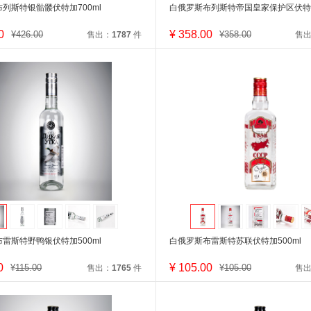
列斯特银骷髅伏特加700ml
白俄罗斯布列斯特帝国皇家保护区伏特加
0
¥
358.00
¥
426.00
¥
358.00
售出：
1787
件
售
雷斯特野鸭银伏特加500ml
白俄罗斯布雷斯特苏联伏特加500ml
0
¥
105.00
¥
115.00
¥
105.00
售出：
1765
件
售