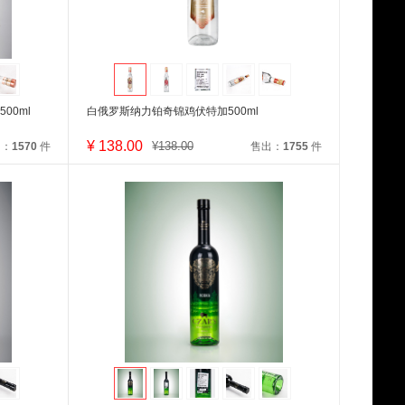
00ml
白俄罗斯纳力铂奇锦鸡伏特加500ml
¥
138.00
¥
138.00
出：
1570
件
售出：
1755
件