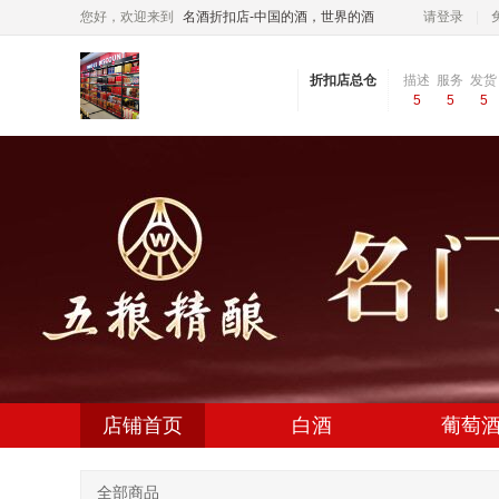
您好，欢迎来到
名酒折扣店-中国的酒，世界的酒
请登录
折扣店总仓
描述
服务
发货
5
5
5
相符
态度
速度
店铺首页
白酒
葡萄
全部商品