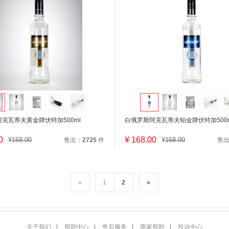
克瓦蒂夫黄金牌伏特加500ml
白俄罗斯阿克瓦蒂夫铂金牌伏特加500m
0
¥
168.00
¥
168.00
¥
168.00
售出：
2725
件
售
«
1
2
»
关于我们
|
帮助中心
|
售后服务
|
商家帮助
|
投诉中心