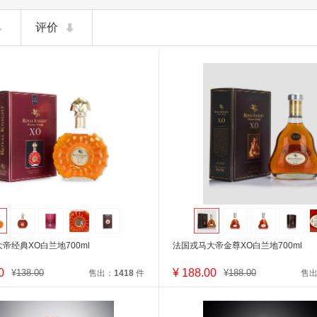
评价
帝经典XO白兰地700ml
法国戎马大帝金尊XO白兰地700ml
0
¥
188.00
¥
138.00
¥
188.00
售出：
1418
件
售