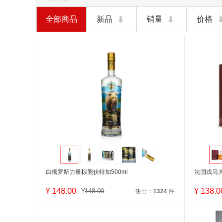
全部商品
新品
销量
价格
白俄罗斯力量棕熊伏特加500ml
法国戎马大
¥
148.00
¥
138.0
¥
148.00
售出：
1324
件