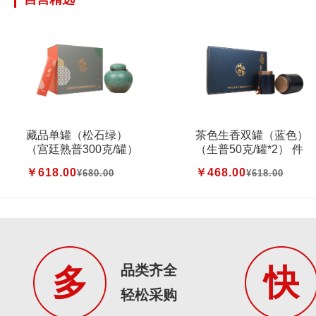
藏品单罐（松石绿）
茶色生香双罐（蓝色）
（宫廷熟普300克/罐）
（生普50克/罐*2） 件
件
￥618.00
￥468.00
¥
680.00
¥
618.00
品类齐全
多
快
轻松采购