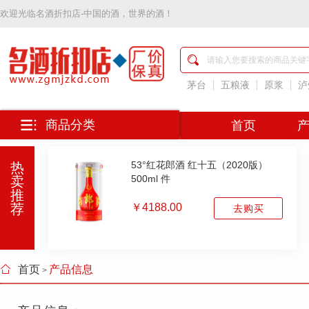
欢迎光临
名酒折扣店-中国的酒，世界的酒！
名
酒
折
扣
茅台
五粮液
原浆
泸
店-
中
国
商品分类
首页
的
酒，
世
53°红花郎酒 红十五（2020版）
热
界
500ml 件
卖
的
推
酒
荐
￥4188.00
去购买
首页
产品信息
>