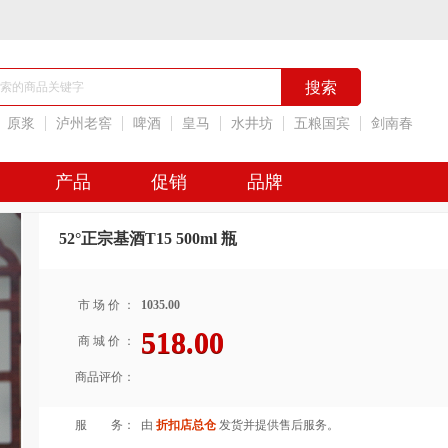
原浆
泸州老窖
啤酒
皇马
水井坊
五粮国宾
剑南春
产品
促销
品牌
52°正宗基酒T15 500ml 瓶
市 场 价 ：
1035.00
518.00
商 城 价 ：
商品评价：
服 务：
由
折扣店总仓
发货并提供售后服务。