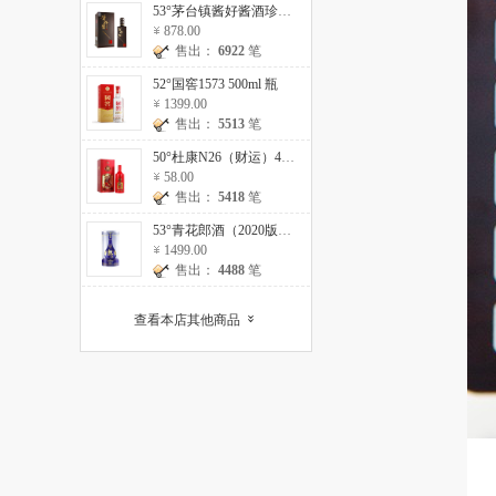
53°茅台镇酱好酱酒珍藏10 500ml
878.00
售出：
6922
笔
52°国窖1573 500ml 瓶
1399.00
售出：
5513
笔
50°杜康N26（财运）475ml 瓶
58.00
售出：
5418
笔
53°青花郎酒（2020版）500ml 瓶
1499.00
售出：
4488
笔
查看本店其他商品
»