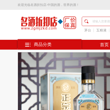
欢迎光临
名酒折扣店-中国的酒，世界的酒！
名
酒
折
扣
茅台
五粮液
店-
中
国
商品分类
首页
的
酒，
世
界
的
酒