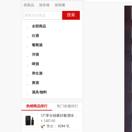
按新品
按价格
按销量
按人气
搜索
全部商品
-
白酒
-
葡萄酒
-
洋酒
-
啤酒
-
养生酒
-
黄酒
-
酒具/物料
-
热销商品排行
热门收藏排行
53°茅台镇酱好酱酒珍藏20 500ml
1485.00
售出：
8294
笔