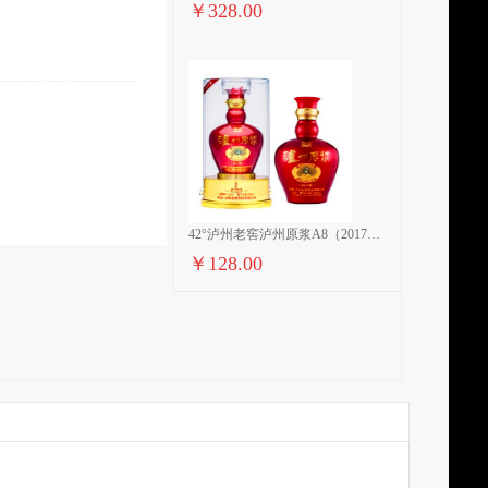
￥328.00
42°泸州老窖泸州原浆A8（2017版） 500ml 瓶
￥128.00