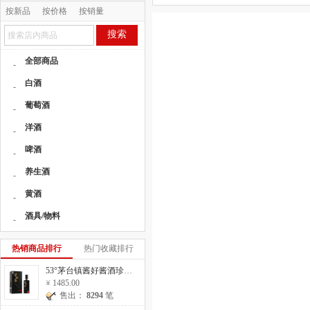
按新品
按价格
按销量
按人气
搜索
全部商品
-
白酒
-
葡萄酒
-
洋酒
-
啤酒
-
养生酒
-
黄酒
-
酒具/物料
-
热销商品排行
热门收藏排行
53°茅台镇酱好酱酒珍藏20 500ml
1485.00
售出：
8294
笔