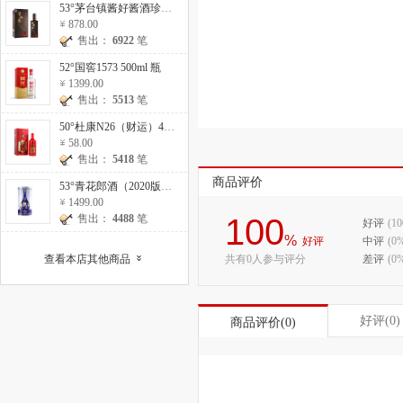
53°茅台镇酱好酱酒珍藏10 500ml
878.00
售出：
6922
笔
52°国窖1573 500ml 瓶
1399.00
售出：
5513
笔
50°杜康N26（财运）475ml 瓶
58.00
售出：
5418
笔
商品评价
53°青花郎酒（2020版）500ml 瓶
1499.00
售出：
4488
笔
100
好评
(1
%
好评
中评
(0
查看本店其他商品
共有0人参与评分
差评
(0
»
好评(0)
商品评价(0)