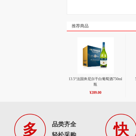
推荐商品
13.5°法国奔尼尔干白葡萄酒750ml 
瓶
¥289.00
品类齐全
多
快
轻松采购