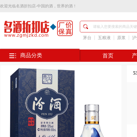
欢迎光临
名酒折扣店-中国的酒，世界的酒！
名
酒
折
扣
茅台
五粮液
原浆
泸
店-
中
国
商品分类
首页
的
酒，
世
5
界
的
酒