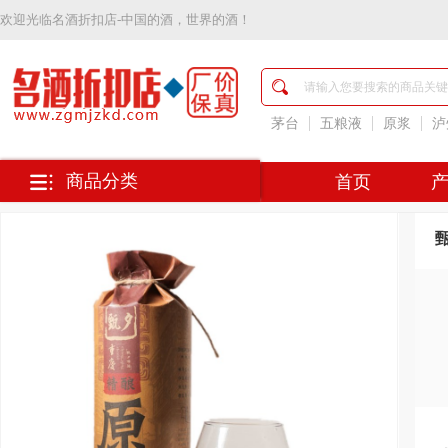
欢迎光临
名酒折扣店-中国的酒，世界的酒！
名
酒
折
扣
茅台
五粮液
原浆
泸
店-
中
国
商品分类
首页
的
酒，
世
界
的
酒