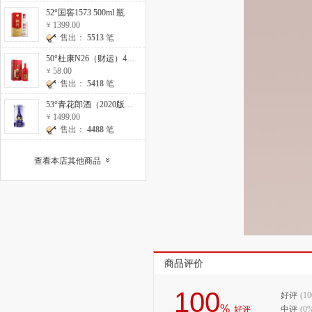
52°国窖1573 500ml 瓶
1399.00
售出：
5513
笔
50°杜康N26（财运）475ml 瓶
58.00
售出：
5418
笔
53°青花郎酒（2020版）500ml 瓶
1499.00
售出：
4488
笔
查看本店其他商品
»
商品评价
100
好评
(1
%
好评
中评
(0