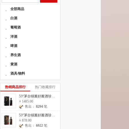
全部商品
-
白酒
-
葡萄酒
-
洋酒
-
啤酒
-
养生酒
-
黄酒
-
酒具/物料
-
热销商品排行
热门收藏排行
53°茅台镇酱好酱酒珍藏20 500ml
1485.00
售出：
8294
笔
53°茅台镇酱好酱酒珍藏10 500ml
878.00
售出：
6922
笔