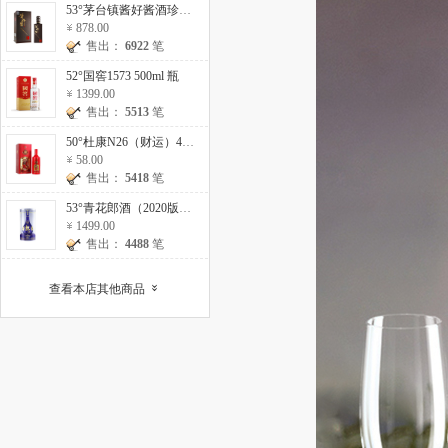
53°茅台镇酱好酱酒珍藏10 500ml
878.00
售出：
6922
笔
52°国窖1573 500ml 瓶
1399.00
售出：
5513
笔
50°杜康N26（财运）475ml 瓶
58.00
售出：
5418
笔
53°青花郎酒（2020版）500ml 瓶
1499.00
售出：
4488
笔
查看本店其他商品
»