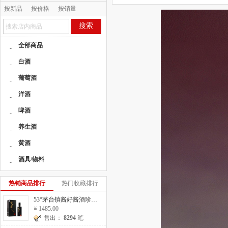
按新品
按价格
按销量
按人气
搜索
全部商品
-
白酒
-
葡萄酒
-
洋酒
-
啤酒
-
养生酒
-
黄酒
-
酒具/物料
-
热销商品排行
热门收藏排行
53°茅台镇酱好酱酒珍藏20 500ml
1485.00
售出：
8294
笔