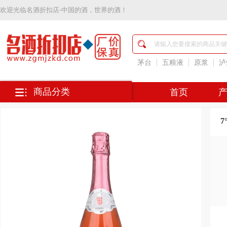
欢迎光临
名酒折扣店-中国的酒，世界的酒！
名
酒
折
扣
茅台
五粮液
原浆
泸
店-
中
国
商品分类
首页
的
酒，
世
界
的
酒