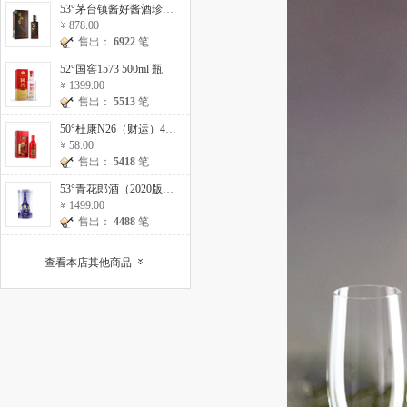
53°茅台镇酱好酱酒珍藏10 500ml
878.00
售出：
6922
笔
52°国窖1573 500ml 瓶
1399.00
售出：
5513
笔
50°杜康N26（财运）475ml 瓶
58.00
售出：
5418
笔
53°青花郎酒（2020版）500ml 瓶
1499.00
售出：
4488
笔
查看本店其他商品
»