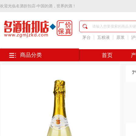
欢迎光临
名酒折扣店-中国的酒，世界的酒！
名
酒
折
扣
茅台
五粮液
原浆
泸
店-
中
国
商品分类
首页
的
酒，
世
界
的
酒