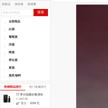
按新品
按价格
按销量
按人气
搜索
全部商品
-
白酒
-
葡萄酒
-
洋酒
-
啤酒
-
养生酒
-
黄酒
-
酒具/物料
-
热销商品排行
热门收藏排行
53°茅台镇酱好酱酒珍藏20 500ml
1485.00
售出：
8294
笔