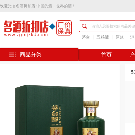
欢迎光临
名酒折扣店-中国的酒，世界的酒！
名
酒
折
扣
茅台
五粮液
原浆
泸
店-
中
国
商品分类
首页
的
酒，
世
5
界
的
酒