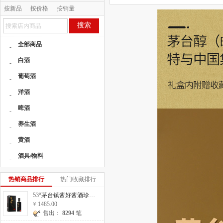
按新品
按价格
按销量
按人气
搜索
全部商品
-
白酒
-
葡萄酒
-
洋酒
-
啤酒
-
养生酒
-
黄酒
-
酒具/物料
-
热销商品排行
热门收藏排行
53°茅台镇酱好酱酒珍藏20 500ml
1485.00
售出：
8294
笔