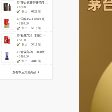
53°茅台镇酱好酱酒珍藏10 500ml
878.00
售出：
6922
笔
52°国窖1573 500ml 瓶
1399.00
售出：
5513
笔
50°杜康N26（财运）475ml 瓶
58.00
售出：
5418
笔
53°青花郎酒（2020版）500ml 瓶
1499.00
售出：
4488
笔
查看本店其他商品
»