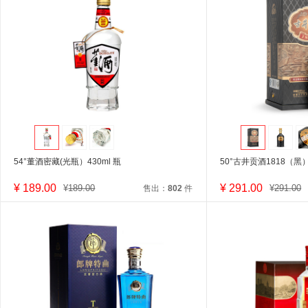
54°董酒密藏(光瓶）430ml 瓶
50°古井贡酒1818（黑）
¥
189.00
¥
291.00
¥
189.00
¥
291.00
售出：
802
件