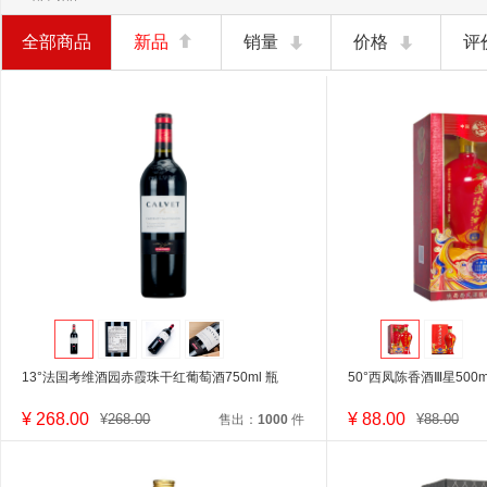
全部商品
新品
销量
价格
评
13°法国考维酒园赤霞珠干红葡萄酒750ml 瓶
50°西凤陈香酒Ⅲ星500m
¥
268.00
¥
88.00
¥
268.00
¥
88.00
售出：
1000
件