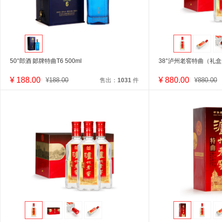
50°郎酒 郞牌特曲T6 500ml
38°泸州老窖特曲（礼盒装
¥
188.00
¥
880.00
¥
188.00
¥
880.00
售出：
1031
件