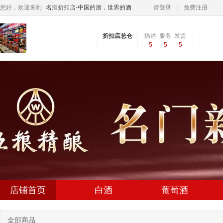
您好，欢迎来到
名酒折扣店-中国的酒，世界的酒
请登录
免费注册
折扣店总仓
描述
服务
发货
5
5
5
相符
态度
速度
店铺首页
白酒
葡萄酒
全部商品