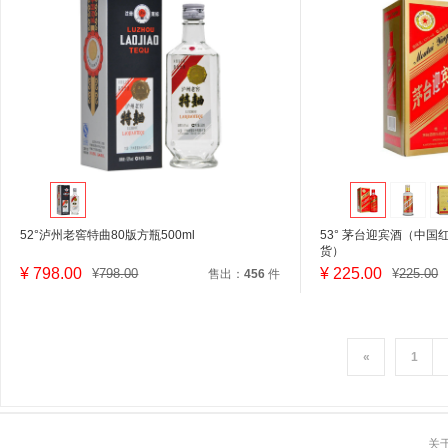
52°泸州老窖特曲80版方瓶500ml
53° 茅台迎宾酒（中国
货）
¥
798.00
¥
225.00
¥
798.00
¥
225.00
售出：
456
件
«
1
关